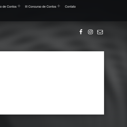
so de Contos
III Concurso de Contos
Contato
Facebook
Instagram
Email