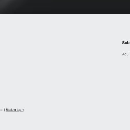
Sob
Aqui
me.
|
Back to top ↑