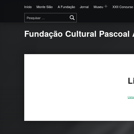
Início
Monte Sião
A Fundação
Jornal
Museu
XXII Concurso 
Pesquisar por:
Fundação Cultural Pascoal 
L
List
Skip back 