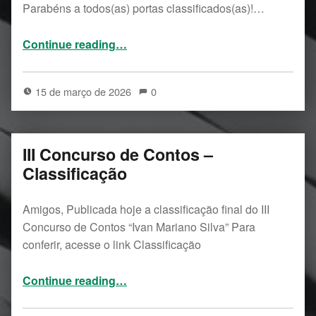
Parabéns a todos(as) portas classificados(as)!…
“Resultado do XXIV Concurso de Poesia”
Continue reading
…
15 de março de 2026
0
III Concurso de Contos –
Classificação
Amigos, Publicada hoje a classificação final do III
Concurso de Contos “Ivan Mariano Silva” Para
conferir, acesse o link Classificação
“III Concurso de Contos – Classificação”
Continue reading
…