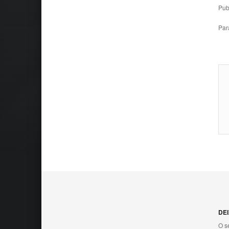
Pub
Par
Skip back 
DE
O s