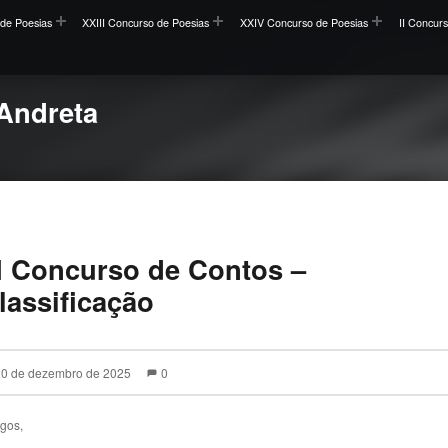
de Poesias
XXIII Concurso de Poesias
XXIV Concurso de Poesias
II Concur
Andreta
II Concurso de Contos –
lassificação
20 de dezembro de 2025
0
gos,