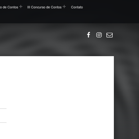
so de Contos
III Concurso de Contos
Contato
Facebook
Instagram
Email