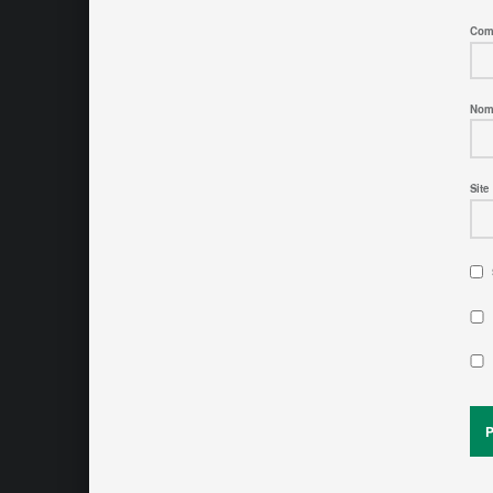
Com
No
Site