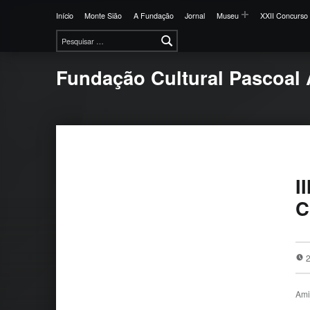
Início
Monte Sião
A Fundação
Jornal
Museu
XXII Concurso 
Pesquisar por:
Fundação Cultural Pascoal 
I
C
Ami